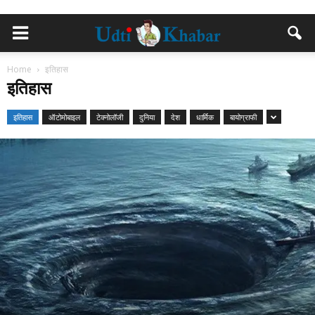
Home
इतिहास
इतिहास
इतिहास
ऑटोमोबाइल
टेक्नोलॉजी
दुनिया
देश
धार्मिक
बायोग्राफी