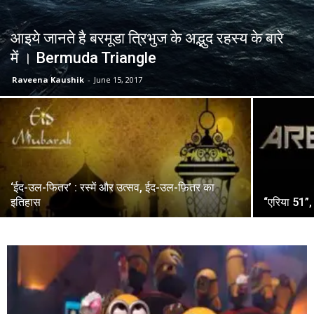
आइये जानते है बरमूडा त्रिभुज के अद्भुद रहस्य के बारे
में । Bermuda Triangle
Raveena Kaushik
-
June 15, 2017
‘ईद-उल-फितर’ : रस्में और उत्सव, ईद-उल-फ़ितर का
इतिहास
“एरिया 51”,