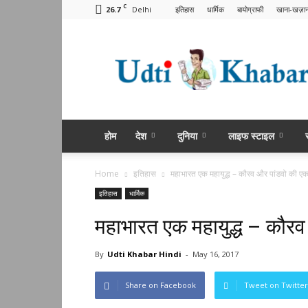
C
26.7
Delhi
इतिहास
धार्मिक
बायोग्राफी
खाना-खज़ान
Udti
Khabar
Hindi
होम
देश
दुनिया
लाइफ स्टाइल
Home
इतिहास
महाभारत एक महायुद्ध – कौरव और पांडवो की एक
इतिहास
धार्मिक
महाभारत एक महायुद्ध – कौरव
By
Udti Khabar Hindi
-
May 16, 2017
Share on Facebook
Tweet on Twitter