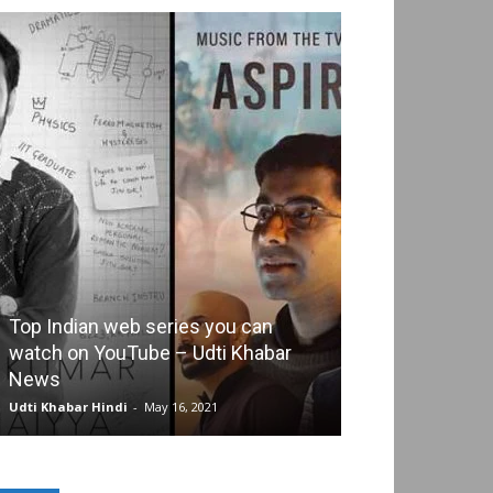
Top Indian web series you can
watch on YouTube – Udti Khabar
Corona Virus: अमे
News
बाद लोग कोरोना मा
Udti Khabar Hindi
-
May 16, 2021
Udti Khabar Hindi