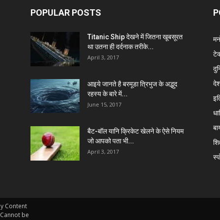
POPULAR POSTS
P
Titanic Ship देखने में जितना खूबसूरत
मन
था उतना ही दर्दनाक तरीके...
टे
April 3, 2017
दु
दे
आइये जानते है बरमूडा त्रिभुज के अद्भुद
रहस्य के बारे में...
इत
June 15, 2017
धार
बा
बैट-बॉल यानि क्रिकेट खेलने के ऐसे नियम
जो आपको पता भी...
शिक
April 3, 2017
स्प
ny Content
 Cannot be