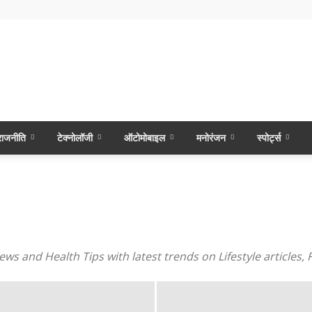
राजनीति
टेक्नोलॉजी
ऑटोमोबाइल
मनोरंजन
स्पोर्ट्स
News and Health Tips with latest trends on Lifestyle article