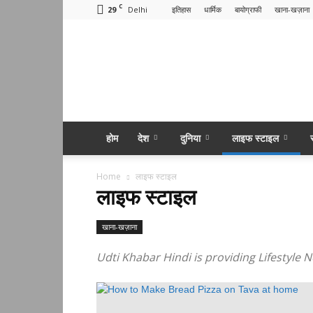
C
29
Delhi
इतिहास
धार्मिक
बायोग्राफी
खाना-खज़ाना
Udti
Khabar
Hindi
होम
देश
दुनिया
लाइफ स्टाइल
Home
लाइफ स्टाइल
लाइफ स्टाइल
खाना-खज़ाना
Udti Khabar Hindi is providing Lifestyle 