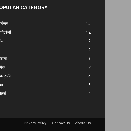
OPULAR CATEGORY
ोरंजन
15
क्नोलॉजी
12
निया
12
श
12
िहास
9
्मिक
7
योग्राफी
6
्षा
5
ोर्ट्स
4
Privacy Policy
Contact us
About Us