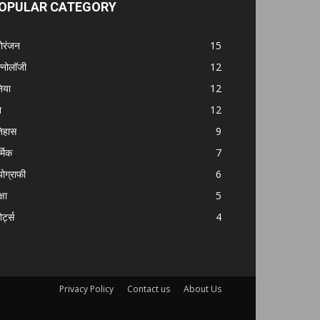
OPULAR CATEGORY
ोरंजन
15
क्नोलॉजी
12
निया
12
श
12
िहास
9
्मिक
7
योग्राफी
6
्षा
5
ोर्ट्स
4
Privacy Policy
Contact us
About Us