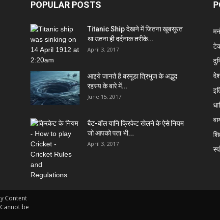
POPULAR POSTS
P
Titanic Ship देखने में जितना खूबसूरत
मन
था उतना ही दर्दनाक तरीके...
टे
April 3, 2017
दु
दे
आइये जानते है बरमूडा त्रिभुज के अद्भुद
रहस्य के बारे में...
इत
June 15, 2017
धार
बा
बैट-बॉल यानि क्रिकेट खेलने के ऐसे नियम
जो आपको पता भी...
शिक
April 3, 2017
स्प
ny Content
 Cannot be