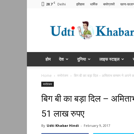
C
28.7
Delhi
इतिहास
धार्मिक
बायोग्राफी
खाना-खज़ान
Udti
Khabar
Hindi
होम
देश
दुनिया
लाइफ स्टाइल
Home
मनोरंजन
बिग बी का बड़ा दिल – अमिताभ बच्चन ने अपने क
मनोरंजन
बिग बी का बड़ा दिल – अमिता
51 लाख रुपए
By
Udti Khabar Hindi
-
February 9, 2017