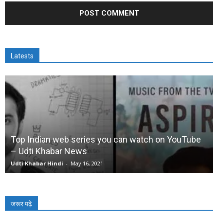
Latests
Top Indian web series you can watch on YouTube
– Udti Khabar News
Udti Khabar Hindi
-
May 16, 2021
जरूर पढ़े