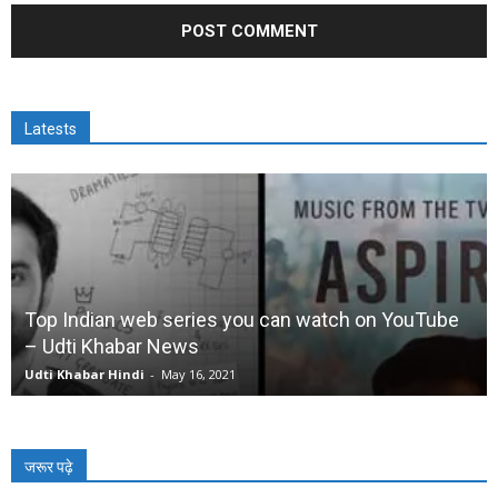
Latests
Top Indian web series you can watch on YouTube
– Udti Khabar News
Udti Khabar Hindi
-
May 16, 2021
जरूर पढ़े