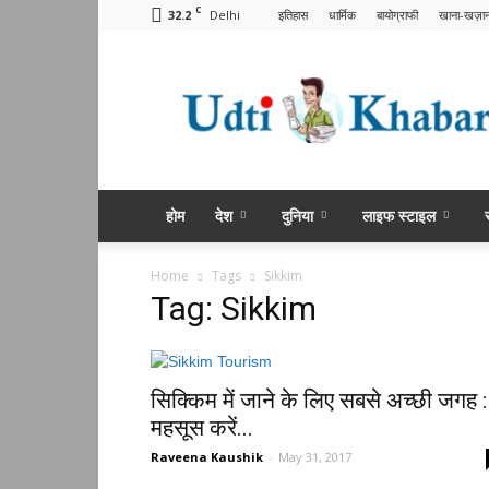
C
32.2
Delhi
इतिहास
धार्मिक
बायोग्राफी
खाना-खज़ान
Udti
Khabar
Hindi
होम
देश
दुनिया
लाइफ स्टाइल
Home
Tags
Sikkim
Tag: Sikkim
सिक्किम में जाने के लिए सबसे अच्छी जगह :
महसूस करें...
Raveena Kaushik
-
May 31, 2017