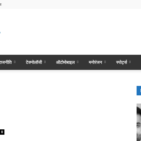
ा
राजनीति
टेक्नोलॉजी
ऑटोमोबाइल
मनोरंजन
स्पोर्ट्स
0