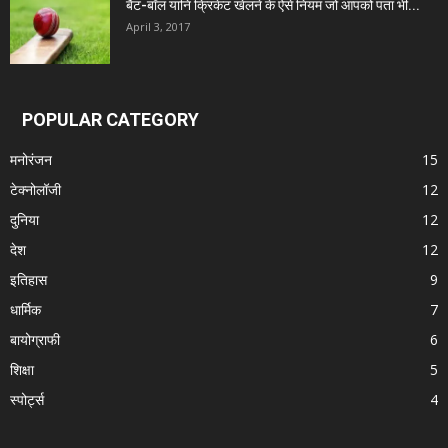
बैट-बॉल यानि क्रिकेट खेलने के ऐसे नियम जो आपको पता भी...
April 3, 2017
POPULAR CATEGORY
मनोरंजन
15
टेक्नोलॉजी
12
दुनिया
12
देश
12
इतिहास
9
धार्मिक
7
बायोग्राफी
6
शिक्षा
5
स्पोर्ट्स
4