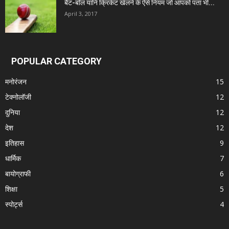
बैट-बॉल यानि क्रिकेट खेलने के ऐसे नियम जो आपको पता भी...
April 3, 2017
POPULAR CATEGORY
मनोरंजन
15
टेक्नोलॉजी
12
दुनिया
12
देश
12
इतिहास
9
धार्मिक
7
बायोग्राफी
6
शिक्षा
5
स्पोर्ट्स
4